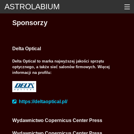
ASTROLABIUM
ASTROLABIUM EDYCJA VIII
Sponsorzy
DOŚWIADCZENIA KONKURSOWE – EDYCJA VIII
O KONKURSIE
Delta Optical
DOŚWIADCZENIA I TESTY Z POPRZEDNICH EDYCJI
Delta Optical to marka najwyższej jakości sprzętu
WARSZTATY DLA SZKÓŁ
optycznego, a także sieć salonów ﬁrmowych. Więcej
informacji na proﬁlu:
ORGANIZATORZY
SPONSORZY NAGRÓD
PATRONAT MEDIALNY
https://deltaoptical.pl/
DOSTĘPNOŚĆ
KONTAKT
Wydawnictwo Copernicus Center Press
ZALOGUJ SIĘ
Wydawnictwo Copernicus Center Press