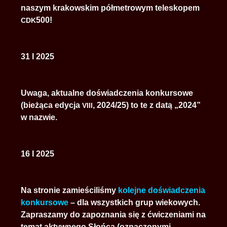
naszym krakowskim półmetrowym teleskopem
500!
CDK
31 I 2025
Uwaga, aktualne doświadczenia konkursowe
(bieżąca edycja
, 2024/25) to te z datą „2024”
VIII
w nazwie.
16 I 2025
Na stronie zamieściliśmy
kolejne doświadczenia
konkursowe
– dla wszystkich grup wiekowych.
Zapraszamy do zapoznania się z ćwiczeniami na
temat aktywnego Słońca (oznaczonymi