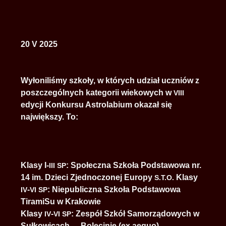
20 V 2025
Wyłoniliśmy szkoły, w których udział uczniów z
poszczególnych kategorii wiekowych w
VIII
edycji Konkursu Astrolabium okazał się
największy. To:
Klasy I-
: Społeczna Szkoła Podstawowa nr.
III
SP
14 im. Dzieci Zjednoczonej Europy
Klasy
S.T.O.
-
: Niepubliczna Szkoła Podstawowa
IV
VI
SP
TiramiSu w Krakowie
Klasy
-
: Zespół Szkół Samorządowych w
IV
VI
SP
Sułkowicach — Bolęcinie (ex aequo)