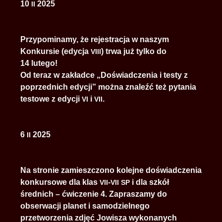
10
2025
II
Przypominamy, że rejestracja w naszym
Konkursie (edycja
) trwa już tylko do
VIII
14 lutego!
Od teraz w zakładce „Doświadczenia i testy z
poprzednich edycji” można znaleźć też pytania
testowe z edycji
i
.
VI
VII
6
2025
II
Na stronie zamieszczono kolejne doświadczenia
konkursowe dla klas
-
i dla szkół
VII
VII
SP
średnich – ćwiczenie 4. Zapraszamy do
obserwacji planet i samodzielnego
przetworzenia zdjęć Jowisza wykonanych