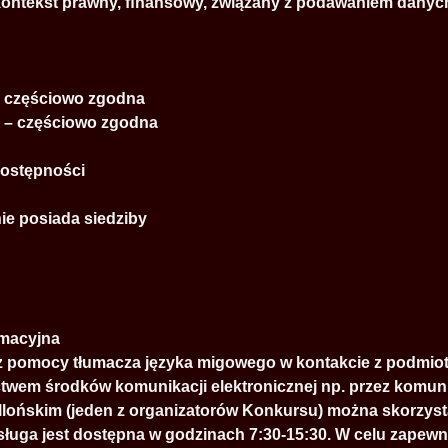
(kontekst prawny, ﬁnansowy, związany z podawaniem danyc
 – częściowo zgodna
A – częściowo zgodna
dostępności
ie posiada siedziby
rmacyjna
 z pomocy tłumacza języka migowego w kontakcie z podmio
twem środków komunikacji elektronicznej np. przez komuni
llońskim (jeden z organizatorów Konkursu) można skorzyst
ługa jest dostępna w godzinach 7:30-15:30. W celu zapewn