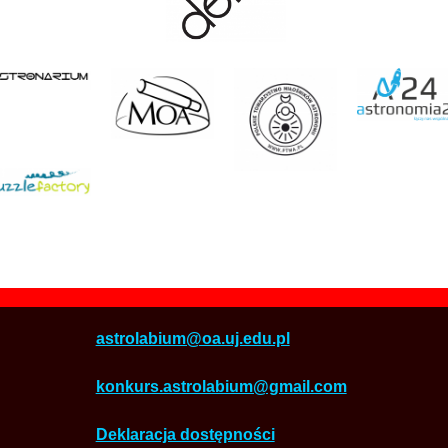
astrolabium@oa.uj.edu.pl
konkurs.astrolabium@gmail.com
Deklaracja dostępności