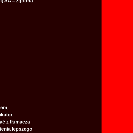
h) AA – zgodna
tem,
kator.
ać z tłumacza
ienia lepszego