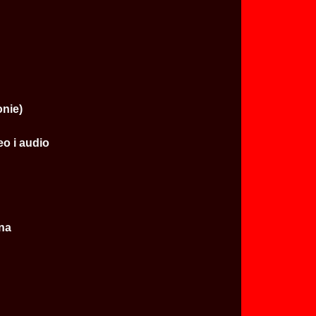
onie)
eo i audio
dna