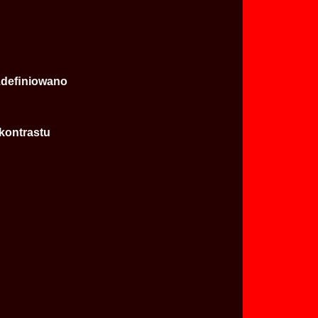
 Zdeﬁniowano
 kontrastu