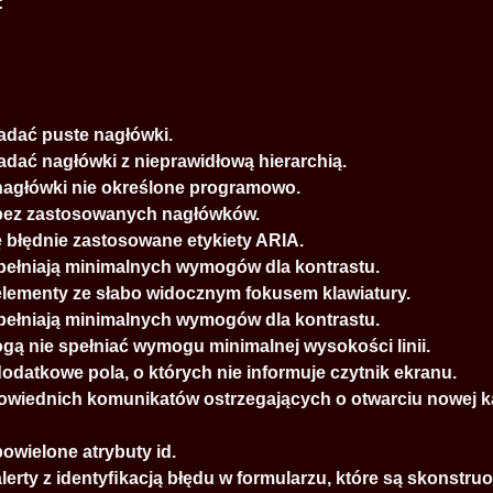
:
adać puste nagłówki.
dać nagłówki z nieprawidłową hierarchią.
agłówki nie określone programowo.
bez zastosowanych nagłówków.
 błędnie zastosowane etykiety ARIA.
spełniają minimalnych wymogów dla kontrastu.
lementy ze słabo widocznym fokusem klawiatury.
spełniają minimalnych wymogów dla kontrastu.
gą nie spełniać wymogu minimalnej wysokości linii.
odatkowe pola, o których nie informuje czytnik ekranu.
owiednich komunikatów ostrzegających o otwarciu nowej ka
wielone atrybuty id.
erty z identyﬁkacją błędu w formularzu, które są skonstr