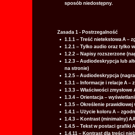
sposób niedostępny.
Zasada 1 - Postrzegalność
1.1.1 – Treść nietekstowa A – 
1.2.1 – Tylko audio oraz tylko 
1.2.2 – Napisy rozszerzone (nag
1.2.3 – Audiodeskrypcja lub al
na stronie)
1.2.5 – Audiodeskrypcja (nagran
1.3.1 – Informacje i relacje A –
1.3.3 – Właściwości zmysłowe
1.3.4 – Orientacja – wyświetla
1.3.5 – Określenie prawidłowe
1.4.1 – Użycie koloru A – zgod
1.4.3 – Kontrast (minimalny) 
1.4.5 – Tekst w postaci graﬁki
1.4.11 – Kontrast dla treści 