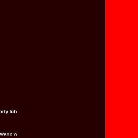
rty lub
uowane w